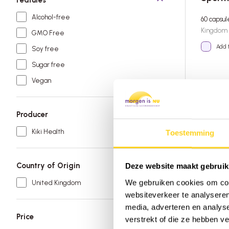
Alcohol-free
60 capsu
Kingdom
GMO Free
Add 
Soy free
Sugar free
Vegan
41,95
In stock!
Producer
Kiki Health
Toestemming
Country of Origin
Deze website maakt gebruik
We gebruiken cookies om cont
United Kingdom
websiteverkeer te analyseren
media, adverteren en analys
Price
verstrekt of die ze hebben v