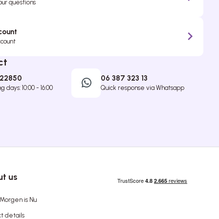
your questions
count
ccount
ct
422850
06 387 323 13
 days: 10:00 - 16:00
Quick response via Whatsapp
t us
Morgen is Nu
t details