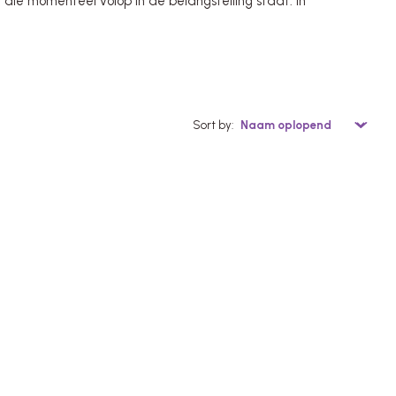
ie momenteel volop in de belangstelling staat. In
Sort by