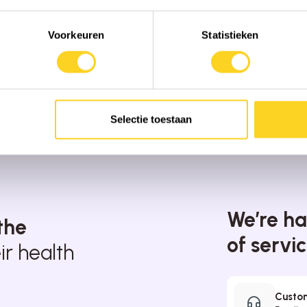
Voorkeuren
Statistieken
Selectie toestaan
We’re ha
the
of servi
r health
Custom