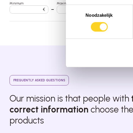
Minimum
Maximum
Toestemmingsselectie
€
–
€
Noodzakelijk
FREQUENTLY ASKED QUESTIONS
Our mission is that people with
correct information
choose thei
products