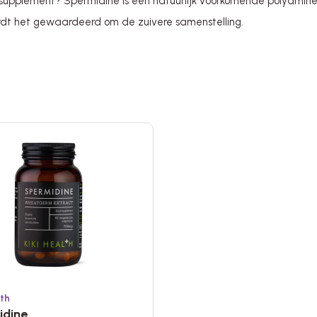
supplement? Spermidine is een natuurlijk voorkomende polyamine d
rdt het gewaardeerd om de zuivere samenstelling.
lth
idine