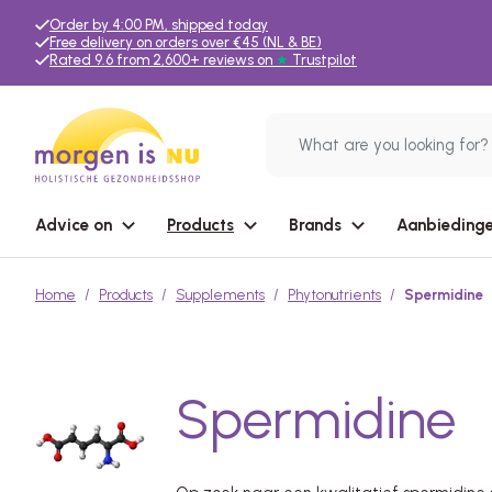
Order by 4:00 PM, shipped today
Free delivery on orders over €45 (NL & BE)
Rated 9.6 from 2,600+ reviews on
★
Trustpilot
Advice on
Products
Brands
Aanbiedinge
Home
Products
Supplements
Phytonutrients
Spermidine
Spermidine