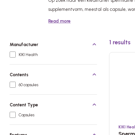
Op zoek naar een kwalitatief spermidine 
supplementvorm, meestal als capsule, wo
Read more
1
results
Manufacturer
KIKI Health
Contents
60 capsules
Content Type
Capsules
KIKI Hea
Sperm
Features