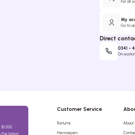
For all 
My ac
Go to a
Direct conta
0341 - 
On working
Customer Service
Abou
Returns
About 
 30,000
Herroepen
Contac
the latest