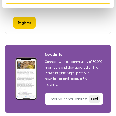
Fields marked with asterisks (*) are required.
Register
Newsletter
Connect with our community of 30,000
members and stay updated on the
latest insights. Sign up for our
newsletter and receive 5% off
instantly:
Send