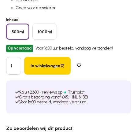
Goed voor de spieren
Inhoud
500ml
1000ml
Op voorraad
Voor 16:00 uur besteld, vandaag verzonden!
In winkelwagen
Toevoegen aan verlanglijst
9,6 uit 2.600+ reviews op
★
Trustpilot
Gratis bezorging vanaf €45,- (NL & BE)
Voor 16:00 besteld, vandaag verstuurd
Zo beoordelen wij dit product: