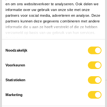
en om ons websiteverkeer te analyseren. Ook delen we
informatie over uw gebruik van onze site met onze
partners voor social media, adverteren en analyse. Deze
partners kunnen deze gegevens combineren met andere
Ionic Magnesium
informatie die u aan ze heeft verstrekt of die ze hebben
Liquid Concentrate
verzameld op basis van uw gebruik van hun services.
Bekijk hier de
cookiemelding
Toevoegen ter vergelijking
Toestemmingsselectie
Noodzakelijk
Details
22,95
0,92 / dag
Niet beschikbaar
Voorkeuren
Statistieken
Marketing