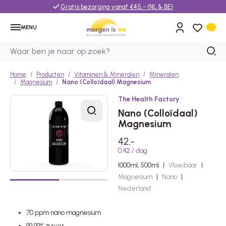
Gratis bezorging vanaf €45,- (NL & BE)
MENU
Home
Producten
Vitaminen & Mineralen
Mineralen
Magnesium
Nano (Colloïdaal) Magnesium
The Health Factory
Nano (Colloïdaal)
Magnesium
42,-
0,42 / dag
1000ml, 500ml
|
Vloeibaar
|
Magnesium
|
Nano
|
Nederland
70 ppm nano magnesium
99,99% zuiver