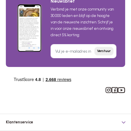
Nieuwsbrief
Verbind je met onze community van
30.000 leden en blijf op de hoogte
van de nieuwste inzichten. Schrijf je
in voor onze nieuwsbrief en ontvang
direct 5% korting:
Verstuur
Instagram
Facebook
YouTub
Klantenservice