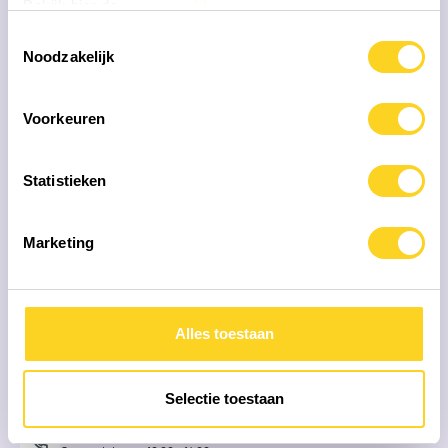
Bekijk hier de
cookiemelding
Toestemmingsselectie
Hoe weet ik of een product echt natuurlijk is?
Noodzakelijk
Voorkeuren
We helpen je graag verder
Statistieken
Marketing
Klantenservice
Voor al je vragen
Alles toestaan
Mijn account
Naar persoonlijk account
Selectie toestaan
Direct contact
0341 - 422850