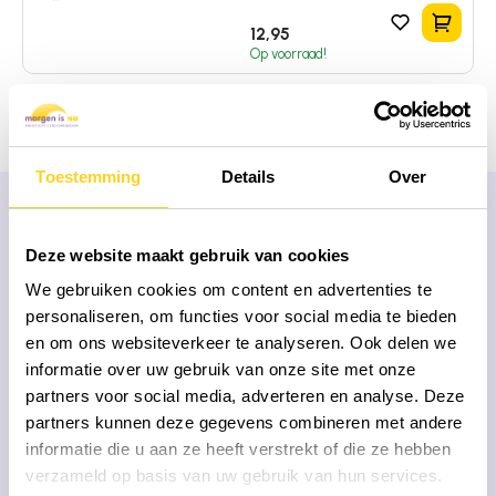
In het 
12,95
Op voorraad!
Toestemming
Details
Over
MEEST GESTELDE VRAGEN
Deze website maakt gebruik van cookies
Onze missie is dat mensen met
de juiste
We gebruiken cookies om content en advertenties te
informatie
hun gezondheidsproducten kiezen
personaliseren, om functies voor social media te bieden
en om ons websiteverkeer te analyseren. Ook delen we
informatie over uw gebruik van onze site met onze
Wat zijn superfoods?
partners voor social media, adverteren en analyse. Deze
partners kunnen deze gegevens combineren met andere
Welke superfoods zijn er?
informatie die u aan ze heeft verstrekt of die ze hebben
verzameld op basis van uw gebruik van hun services.
Zijn jullie producten vrij van schadelijke chemicaliën?