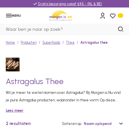
Gratis bezorging vanaf €45,- (NL & BE)
MENU
Home
Producten
Superfoods
Thee
Astragalus thee
Astragalus Thee
Wil je meer te weten komen over Astragalus? Bij Morgen is Nu vind
je pure Astragalus producten, waaronder in thee vorm. Op deze
pagina vind je Astragalus thee, die vrij van onnodige toevoegingen
Lees meer
is en eenvoudig in gebruik.
2
resultaten
Sorteren op