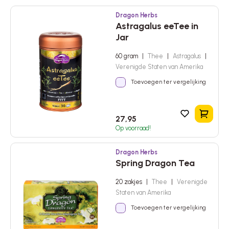
Dragon Herbs
Astragalus eeTee in
Jar
60 gram
|
Thee
|
Astragalus
|
Verenigde Staten van Amerika
Toevoegen ter vergelijking
In het 
27,95
Op voorraad!
Dragon Herbs
Spring Dragon Tea
20 zakjes
|
Thee
|
Verenigde
Staten van Amerika
Toevoegen ter vergelijking