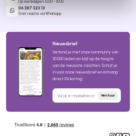
Op werkdagen: 10:00 - 16:00
06 387 323 13
Snel reactie via Whatsapp
Nieuwsbrief
Verbind je met onze community van
30.000 leden en blijf op de hoogte
van de nieuwste inzichten. Schrijf je
in voor onze nieuwsbrief en ontvang
direct 5% korting:
Verstuur
Instagram
Facebook
YouTub