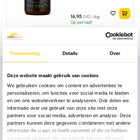
In het 
16,95
0,42 / dag
Op voorraad!
Toestemming
Details
Over
Deze website maakt gebruik van cookies
MEEST GESTELDE VRAGEN
We gebruiken cookies om content en advertenties te
Onze missie is dat mensen met
de juiste
personaliseren, om functies voor social media te bieden
informatie
hun gezondheidsproducten kiezen
en om ons websiteverkeer te analyseren. Ook delen we
informatie over uw gebruik van onze site met onze
partners voor social media, adverteren en analyse. Deze
Wat zijn superfoods?
partners kunnen deze gegevens combineren met andere
informatie die u aan ze heeft verstrekt of die ze hebben
Welke superfoods zijn er?
verzameld op basis van uw gebruik van hun services.