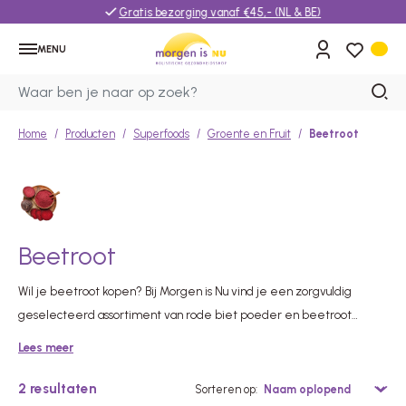
Gratis bezorging vanaf €45,- (NL & BE)
MENU
Home
Producten
Superfoods
Groente en Fruit
Beetroot
Beetroot
Wil je beetroot kopen? Bij Morgen is Nu vind je een zorgvuldig
geselecteerd assortiment van rode biet poeder en beetroot
supplementen. Puur en zonder onnodige toevoegingen. Lees
Lees meer
verder en ontdek wat deze kleurrijke wortel zo bijzonder maakt.
2
resultaten
Sorteren op