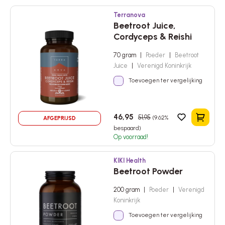
Terranova
Beetroot Juice,
Cordyceps & Reishi
70 gram
|
Poeder
|
Beetroot
Juice
|
Verenigd Koninkrijk
Toevoegen ter vergelijking
46,95
51,95
(9.62%
AFGEPRIJSD
In het 
bespaard)
Op voorraad!
KIKI Health
Beetroot Powder
200 gram
|
Poeder
|
Verenigd
Koninkrijk
Toevoegen ter vergelijking