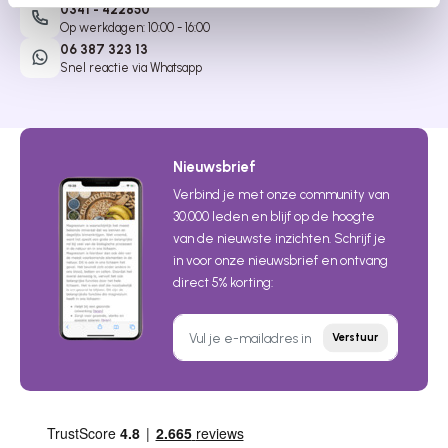
0341 - 422850
Op werkdagen: 10:00 - 16:00
06 387 323 13
Snel reactie via Whatsapp
Nieuwsbrief
Verbind je met onze community van
30.000 leden en blijf op de hoogte
van de nieuwste inzichten. Schrijf je
in voor onze nieuwsbrief en ontvang
direct 5% korting:
Verstuur