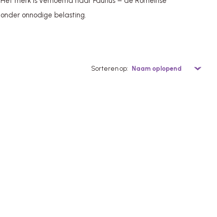
ar. Het merk is vernoemd naar Faunus – de Romeinse
onder onnodige belasting.
Sorteren op