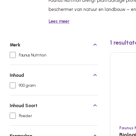
Faunus Nutrition brengt plantaardige prot
beschermer van natuur en landbouw – en 
Lees meer
1
resultat
Merk
Faunus Nutrition
Inhoud
900 gram
Inhoud Soort
Poeder
Faunus N
Biolog
Kenmerken