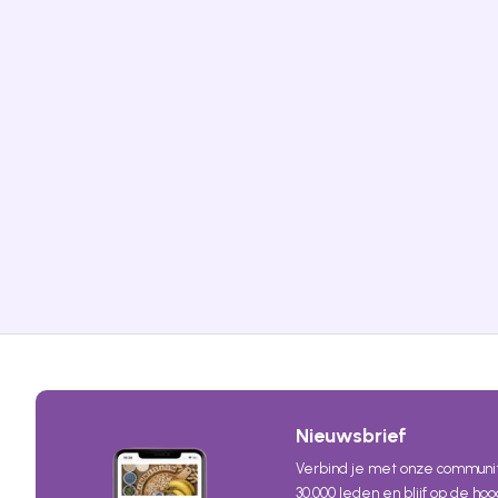
Nieuwsbrief
Verbind je met onze communi
30.000 leden en blijf op de ho