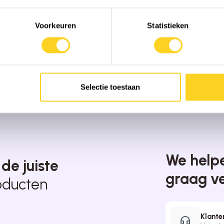
Voorkeuren
Statistieken
Selectie toestaan
We helpe
t
de juiste
graag v
oducten
Klante