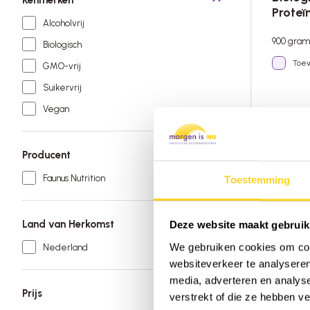
Proteï
Alcoholvrij
900 gra
Biologisch
Toev
GMO-vrij
Suikervrij
Vegan
41,
v.a.
Niet bes
Producent
Faunus Nutrition
Toestemming
Land van Herkomst
Deze website maakt gebruik
We gebruiken cookies om cont
Nederland
websiteverkeer te analyseren
media, adverteren en analys
Prijs
verstrekt of die ze hebben v