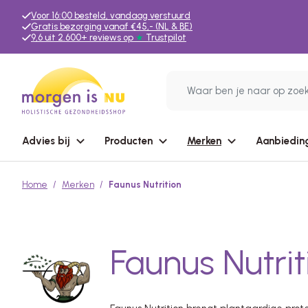
Voor 16:00 besteld, vandaag verstuurd
Gratis bezorging vanaf €45,- (NL & BE)
9,6 uit 2.600+ reviews op
★
Trustpilot
Advies bij
Producten
Merken
Aanbiedin
Home
Merken
Faunus Nutrition
Faunus Nutrit