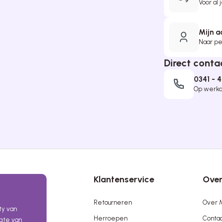
Voor al 
Mijn a
Naar per
Direct conta
0341 - 
Op werkda
Klantenservice
Over
Retourneren
Over M
ty van
Herroepen
Conta
ogte van