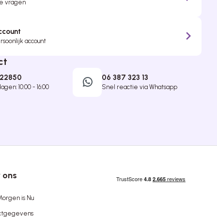
je vragen
ccount
soonlijk account
ct
422850
06 387 323 13
gen: 10:00 - 16:00
Snel reactie via Whatsapp
 ons
orgen is Nu
ctgegevens