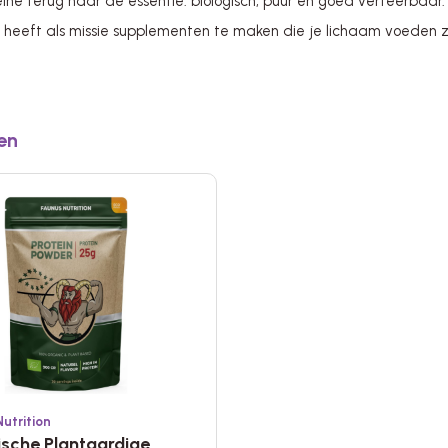
eïne terug naar de essentie: biologisch, puur en goed verteerba
heeft als missie supplementen te maken die je lichaam voeden z
en
utrition
ische Plantaardige