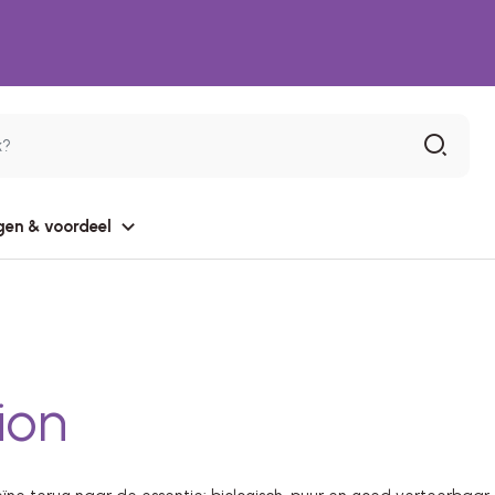
gen & voordeel
ion