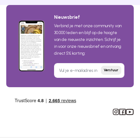
Nieuwsbrief
Verbind je met onze community van
30.000 leden en blijf op de hoogte
van de nieuwste inzichten. Schrijf je
in voor onze nieuwsbrief en ontvang
direct 5% korting:
Verstuur
Instagram
Facebook
YouTub