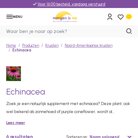
Voor 16:00 besteld, vandaag verstuurd
MENU
Home
Producten
Kruiden
Noord-Amerikaanse kruiden
Echinacea
Echinacea
Zoek je een natuurlijk supplement met echinacea? Deze plant, ook
wel bekend als zonnehoed of purple coneflower, wordt al
eeuwenlang gebruikt. Benieuwd wat echinacea precies is, welke
Lees meer
soorten er zijn en wat wetenschappelijk onderzoek vertelt over
deze plant? Je leest het hier.
6
resultaten
Sorteren op