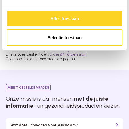
Gedreven door een unieke visie en jarenlange ervaring selecteren
we uitsluitend de meest pure en hoogwaardige producten. Wij staan
voor een holistische aanpak waarin fysieke, innerlijke en uiterlijke
Alles toestaan
balans centraal staan.
Informatie of vragen?
Selectie toestaan
Telefoon: 0341 – 422 850
WhatsApp: 06 – 38732313
E-mail voor adviesvragen:
info@morgenisnu.nl
E-mail over bestellingen:
orders@morgenisnu.nl
Chat: pop-up rechts onderaan de pagina
MEEST GESTELDE VRAGEN
Onze missie is dat mensen met
de juiste
informatie
hun gezondheidsproducten kiezen
Wat doet Echinacea voor je lichaam?