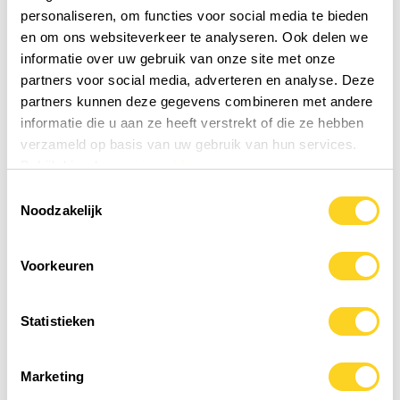
In het 
17,95
0,30 / dag
personaliseren, om functies voor social media te bieden
Op voorraad!
en om ons websiteverkeer te analyseren. Ook delen we
informatie over uw gebruik van onze site met onze
partners voor social media, adverteren en analyse. Deze
partners kunnen deze gegevens combineren met andere
informatie die u aan ze heeft verstrekt of die ze hebben
"
Al menig kennis doorverwezen
verzameld op basis van uw gebruik van hun services.
Natuurlijke, hoogwaardige producten – altijd snelle levering. Al
Bekijk hier de
cookiemelding
menig kennis doorverwezen."
Toestemmingsselectie
Noodzakelijk
- Adam
Datum van ervaring: 06 juni 2025
Bekijk alle reviews
Voorkeuren
Statistieken
Over Morgen is Nu - Holistische
gezondheidsshop
Marketing
Bij Morgen is Nu zetten we ons elke dag in voor jouw gezondheid.