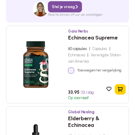
Stel je vraag
Reactie binnen 24 uur op werkdagen
Gaia Herbs
Echinacea Supreme
60 capsules
|
Capsules
|
Echinacea
|
Verenigde Staten
van Amerika
Toevoegen ter vergelijking
In het 
33,95
1,13 / dag
Op voorraad!
Global Healing
Elderberry &
Echinacea