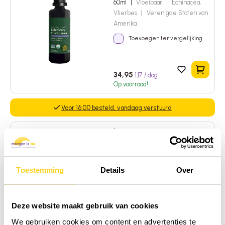
60ml
|
Vloeibaar
|
Echinacea,
Vlierbes
|
Verenigde Staten van
Amerika
Toevoegen ter vergelijking
In het 
34,95
1,17 / dag
Op voorraad!
Voor 16:00 besteld, vandaag verstuurd
Laveen
Weerstand Drops
30ml
|
Vloeibaar
|
Echinacea,
Toestemming
Details
Over
Vitamine C, Zink, Rozenbottel
|
Calciumascorbaat
|
Duitsland
Toevoegen ter vergelijking
Deze website maakt gebruik van cookies
We gebruiken cookies om content en advertenties te