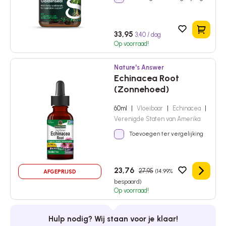
In het 
33,95
3,40 / dag
Op voorraad!
Nature's Answer
Echinacea Root
(Zonnehoed)
60ml
|
Vloeibaar
|
Echinacea
|
Verenigde Staten van Amerika
Toevoegen ter vergelijking
23,76
27,95
(14.99%
AFGEPRIJSD
Details
bespaard)
Op voorraad!
Hulp nodig? Wij staan voor je klaar!