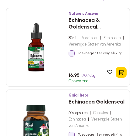
Nature's Answer
Echinacea &
Goldenseal
(Zonnehoed &
30ml
|
Vloeibaar
|
Echinacea
|
Geelwortel)
Verenigde Staten van Amerika
Toevoegen ter vergelijking
In het 
16,95
1,70 / dag
Op voorraad!
Gaia Herbs
Echinacea Goldenseal
60 capsules
|
Capsules
|
Echinacea
|
Verenigde Staten
van Amerika
Toevoegen ter vergelijking