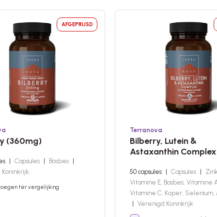
AFGEPRIJSD
va
Terranova
ry (360mg)
Bilberry, Lutein &
Astaxanthin Complex
les
|
Capsules
|
Bosbes
|
Koninkrijk
50 capsules
|
Capsules
|
Zink
Vitamine E, Bosbes, Vitamine 
oegen ter vergelijking
Vitamine C, Koper, Selenium
|
Verenigd Koninkrijk