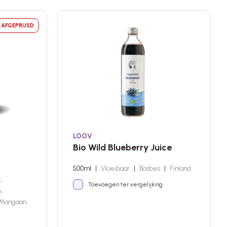
AFGEPRIJSD
LOOV
Bio Wild Blueberry Juice
500ml
|
Vloeibaar
|
Bosbes
|
Finland
,
Toevoegen ter vergelijking
A,
, Mangaan