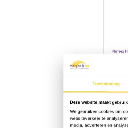
Nutrex H
BioAs
(vega
60 softge
Vitamine
Toestemming
Amerika
Toev
Deze website maakt gebruik
We gebruiken cookies om cont
websiteverkeer te analyseren
29,9
media, adverteren en analys
Niet bes