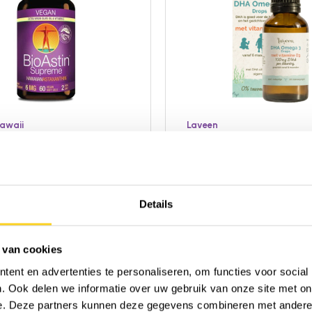
awaii
Laveen
tin Supreme 6mg
DHA Drops met D3
n)
30ml
|
Vloeibaar
|
Vitamine
ls
|
Capsules
|
Astaxanthine,
Duitsland
 E
|
Verenigde Staten van
Details
Toevoegen ter vergelijking
oegen ter vergelijking
 van cookies
ent en advertenties te personaliseren, om functies voor social
Details
. Ook delen we informatie over uw gebruik van onze site met on
5
22,95
0,50 / dag
0,57 / dag
e. Deze partners kunnen deze gegevens combineren met andere i
chikbaar
Op voorraad!