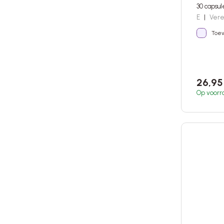
30 capsu
E
|
Vere
Toev
26,9
Op voorr