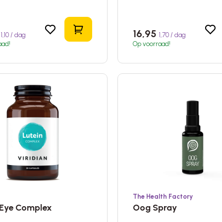
In het winkelmandje
5
16,95
1,10 / dag
1,70 / dag
aad!
Op voorraad!
The Health Factory
 Eye Complex
Oog Spray