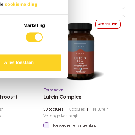
 de
cookiemelding
AFGEPRIJSD
Marketing
Alles toestaan
Terranova
troost)
Lutein Complex
st
|
50 capsules
|
Capsules
|
TN-Lutein
|
ka
Verenigd Koninkrijk
Toevoegen ter vergelijking