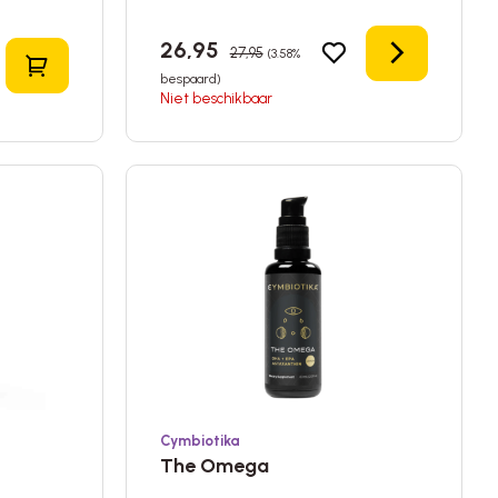
26,95
27,95
(3.58%
Details
In het winkelmandje
bespaard)
Niet beschikbaar
Cymbiotika
The Omega