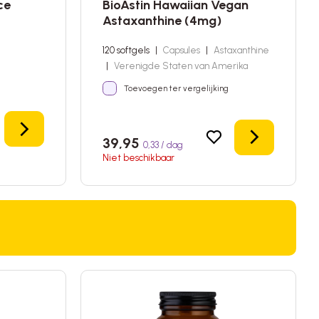
ce
BioAstin Hawaiian Vegan
Astaxanthine (4mg)
120 softgels
|
Capsules
|
Astaxanthine
|
Verenigde Staten van Amerika
Toevoegen ter vergelijking
Details
Details
39,95
0,33 / dag
Niet beschikbaar