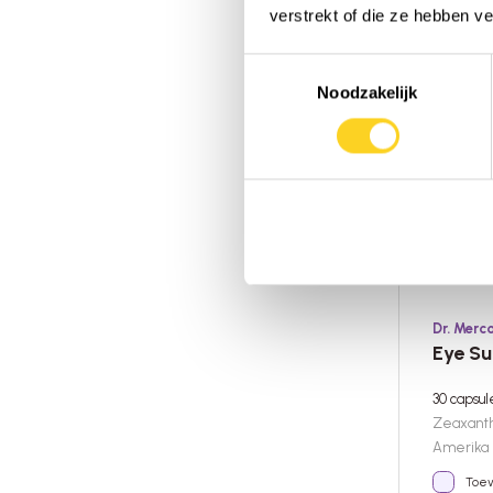
verstrekt of die ze hebben v
Toestemmingsselectie
Noodzakelijk
Dr. Merc
Eye S
30 capsu
Zeaxant
Amerika
Toev