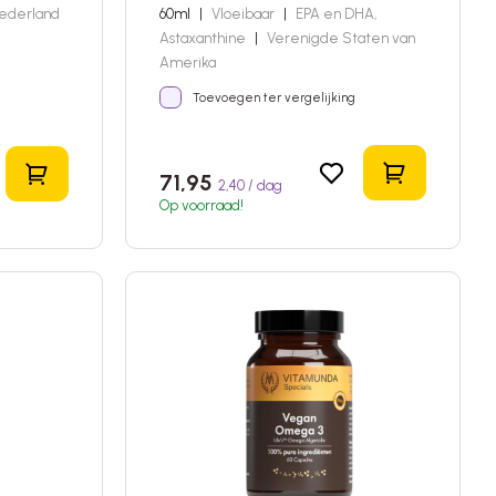
ederland
60ml
|
Vloeibaar
|
EPA en DHA,
Astaxanthine
|
Verenigde Staten van
Amerika
Toevoegen ter vergelijking
In het wink
In het winkelmandje
71,95
2,40 / dag
Op voorraad!