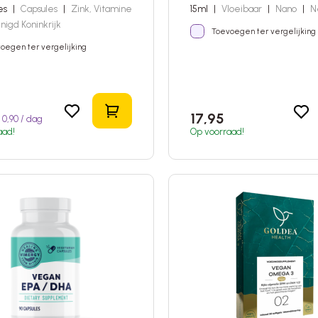
les
|
Capsules
|
Zink, Vitamine
15ml
|
Vloeibaar
|
Nano
|
N
nigd Koninkrijk
Toevoegen ter vergelijking
oegen ter vergelijking
In het winkelmandje
5
17,95
0,90 / dag
aad!
Op voorraad!