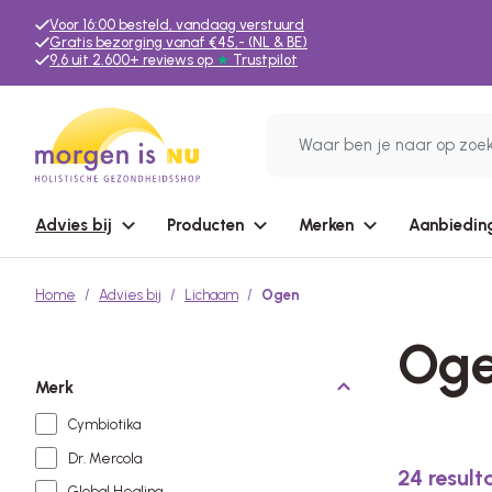
Voor 16:00 besteld, vandaag verstuurd
Gratis bezorging vanaf €45,- (NL & BE)
9,6 uit 2.600+ reviews op
★
Trustpilot
Advies bij
Producten
Merken
Aanbiedin
Home
Advies bij
Lichaam
Ogen
Og
Merk
Cymbiotika
Dr. Mercola
24
result
Global Healing