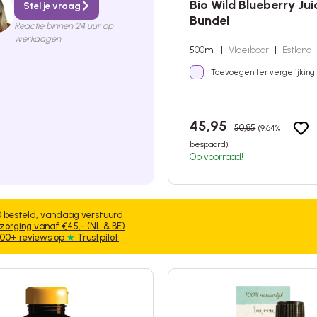
Bio Wild Blueberry Jui
Stel je vraag
Bundel
Reactie binnen 24 uur op
werkdagen
500ml
|
Vloeibaar
|
Estland
Toevoegen ter vergelijking
45,95
50,85
(9.64%
bespaard)
Op voorraad!
0 besteld, vandaag verstuurd
zorging vanaf €45,- (NL & BE)
.600+ reviews op
★
Trustpilot