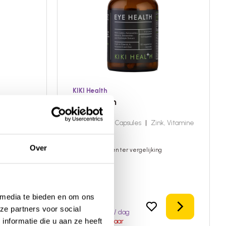
KIKI Health
Eye Health
 D, DHA
|
60 capsules
|
Capsules
|
Zink, Vitamine
E, Vitamine A
Over
Toevoegen ter vergelijking
 media te bieden en om ons
In het winkelmandje
Details
ze partners voor social
24,95
0,83 / dag
nformatie die u aan ze heeft
Niet beschikbaar