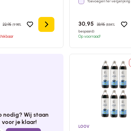
Toevoegen ter vergelijking
6
30,95
22,95
33,95
(9.98%
(8.84%
Details
bespaard)
chikbaar
Op voorraad!
p nodig? Wij staan
voor je klaar!
LOOV