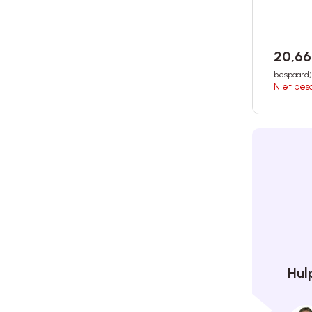
20,6
bespaard)
Niet bes
Hul