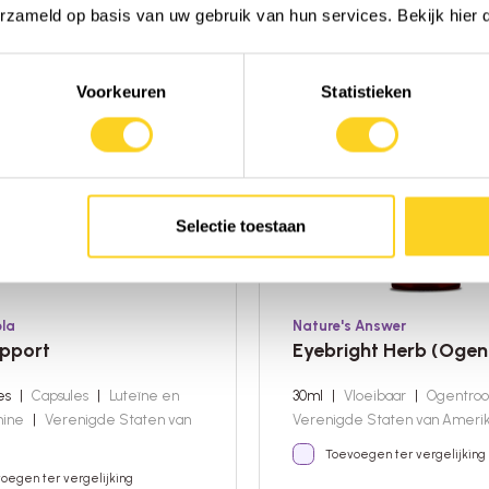
erzameld op basis van uw gebruik van hun services. Bekijk hier
Voorkeuren
Statistieken
Selectie toestaan
ola
Nature's Answer
upport
Eyebright Herb (Ogen
les
|
Capsules
|
Luteïne en
30ml
|
Vloeibaar
|
Ogentroo
hine
|
Verenigde Staten van
Verenigde Staten van Ameri
Toevoegen ter vergelijking
oegen ter vergelijking