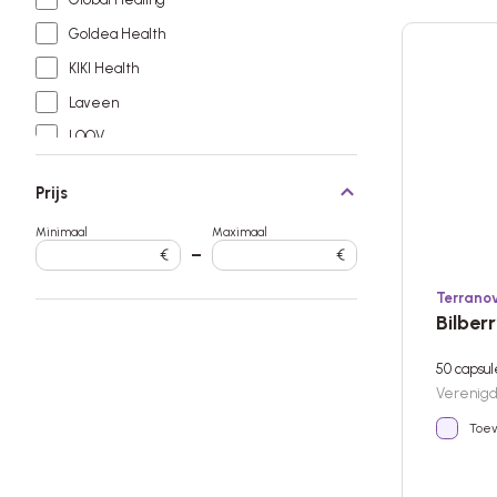
Goldea Health
KIKI Health
Laveen
LOOV
MaryRuth's
Prijs
Morgen is Nu
Minimaal
Maximaal
Nature's Answer
€
–
€
Nutrex Hawaii
Terrano
Terranova
Bilber
The Health Factory
50 capsu
Vimergy
Verenigd 
Viridian
Toev
Vitamunda