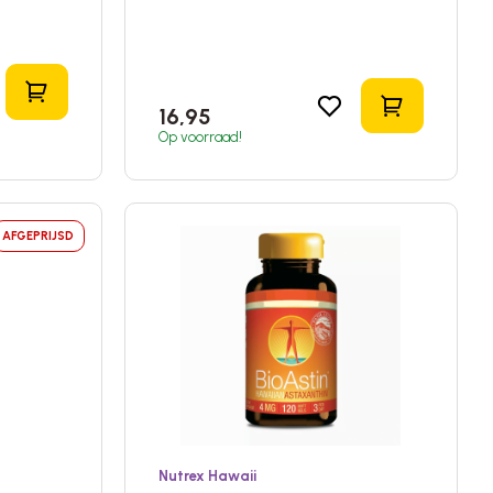
In het winkelmandje
In het wink
16,95
Op voorraad!
AFGEPRIJSD
Nutrex Hawaii