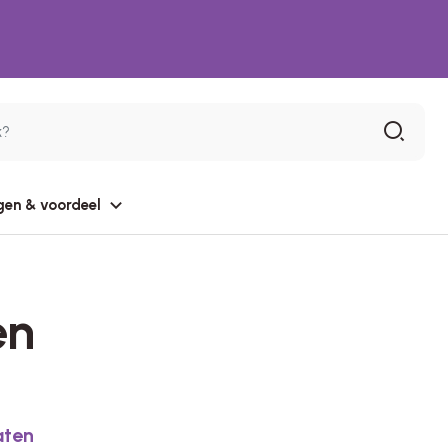
gen & voordeel
en
aten