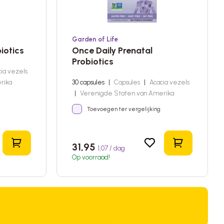
Garden of Life
iotics
Once Daily Prenatal
Probiotics
ia vezels
rika
30 capsules
|
Capsules
|
Acacia vezels
|
Verenigde Staten van Amerika
Toevoegen ter vergelijking
In het winkelmandje
In het wink
31,95
1,07 / dag
Op voorraad!