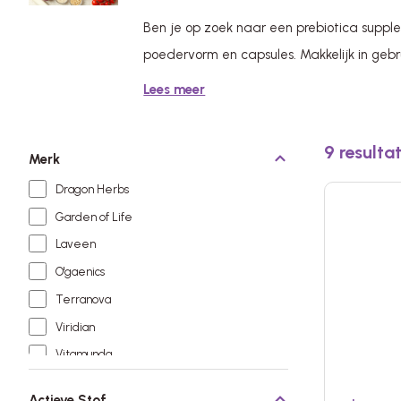
Ben je op zoek naar een prebiotica supplem
poedervorm en capsules. Makkelijk in geb
Lees meer
9
resulta
Merk
Dragon Herbs
Garden of Life
Laveen
O'gaenics
Terranova
Viridian
Vitamunda
Actieve Stof