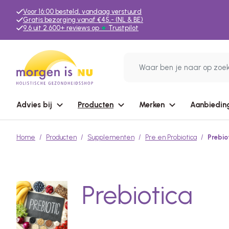
Voor 16:00 besteld, vandaag verstuurd
Gratis bezorging vanaf €45,- (NL & BE)
9,6 uit 2.600+ reviews op
★
Trustpilot
Advies bij
Producten
Merken
Aanbiedin
Home
Producten
Supplementen
Pre en Probiotica
Prebio
Prebiotica