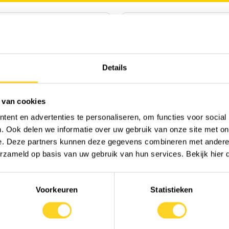
Details
 van cookies
ent en advertenties te personaliseren, om functies voor social
. Ook delen we informatie over uw gebruik van onze site met on
f Life
Vitamunda
e. Deze partners kunnen deze gegevens combineren met andere i
Daily Women’s
Prebiotica
erzameld op basis van uw gebruik van hun services. Bekijk hier
tics
150 gram
|
Poeder
|
Nederl
les
|
Capsules
|
Acacia vezels
Toevoegen ter vergelijking
Voorkeuren
Statistieken
igde Staten van Amerika
oegen ter vergelijking