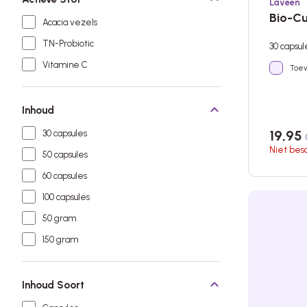
Laveen
Bio-Cu
Acacia vezels
TN-Probiotic
30 capsu
Vitamine C
Toev
Inhoud
19,95
30 capsules
Niet bes
50 capsules
60 capsules
100 capsules
50 gram
150 gram
Inhoud Soort