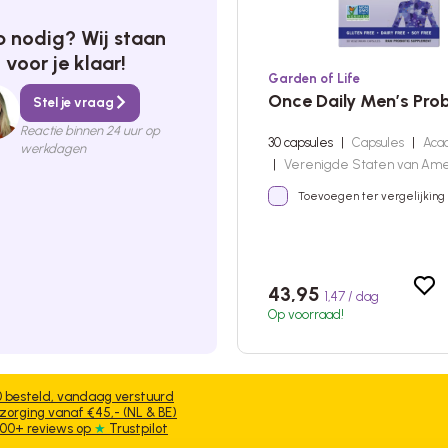
p nodig? Wij staan
voor je klaar!
Garden of Life
Once Daily Men’s Prob
Stel je vraag
Reactie binnen 24 uur op
30 capsules
|
Capsules
|
Acac
werkdagen
|
Verenigde Staten van Ame
Toevoegen ter vergelijking
43,95
1,47 / dag
Op voorraad!
0 besteld, vandaag verstuurd
zorging vanaf €45,- (NL & BE)
.600+ reviews op
★
Trustpilot