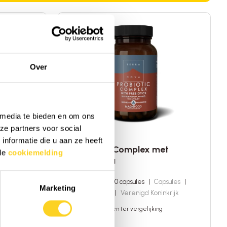
Over
 media te bieden en om ons
ze partners voor social
Terranova
nformatie die u aan ze heeft
Probiotic Complex met
 de
cookiemelding
Prebiotica
and
100 capsules, 50 capsules
|
Capsules
|
Marketing
TN-Probiotic
|
Verenigd Koninkrijk
Toevoegen ter vergelijking