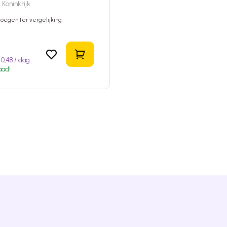
Koninkrijk
oegen ter vergelijking
In het winkelmandje
5
0,48 / dag
aad!