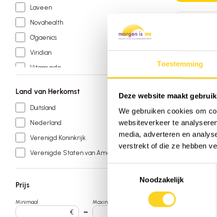
Laveen
Novahealth
O'gaenics
Viridian
Toestemming
Vitamunda
Land van Herkomst
Deze website maakt gebruik
Duitsland
We gebruiken cookies om cont
websiteverkeer te analyseren
Nederland
Garden o
media, adverteren en analys
Verenigd Koninkrijk
Once 
verstrekt of die ze hebben v
Probio
Verenigde Staten van Amerika
Toestemmingsselectie
30 capsu
Noodzakelijk
Prijs
|
Veren
Toev
Minimaal
Maximaal
€
–
€