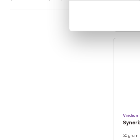
43,9
Op voorr
Viridian
Synerb
50 gram