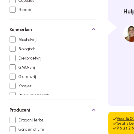
Capsules
Poeder
Hul
Kenmerken
Alcoholvrij
Biologisch
Dierproefvrij
GMO-vrij
Glutenvrij
Koosjer
Paleo-vriendelijk
Sojavrij
Producent
Suikervrij
Voor 16:0
Dragon Herbs
Vegan
Gratis be
9,6 uit 2
Garden of Life