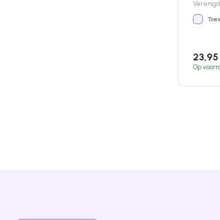
Verenigd 
Toev
23,9
Op voorr