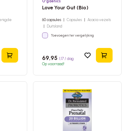
O'gaenics
Love Your Gut (Bio)
enigde
60 capsules
|
Capsules
|
Acacia vezels
|
Duitsland
Toevoegen ter vergelijking
In het winkelmandje
In het wink
69,95
1,17 / dag
Op voorraad!