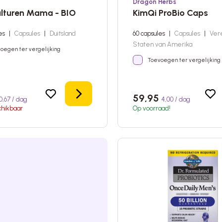
Dragon Herbs
lturen Mama - BIO
KimQi ProBio Caps
les
|
Capsules
|
Duitsland
60 capsules
|
Capsules
|
Ver
Staten van Amerika
oegen ter vergelijking
Toevoegen ter vergelijking
Details
59,95
0,67 / dag
4,00 / dag
chikbaar
Op voorraad!