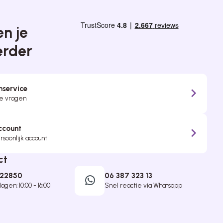
n je
erder
nservice
je vragen
ccount
soonlijk account
ct
422850
06 387 323 13
gen: 10:00 - 16:00
Snel reactie via Whatsapp