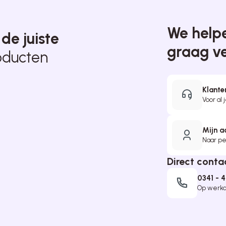
We helpe
t
de juiste
graag v
oducten
Klante
Voor al 
Mijn a
Naar per
Direct conta
0341 - 
Op werkda