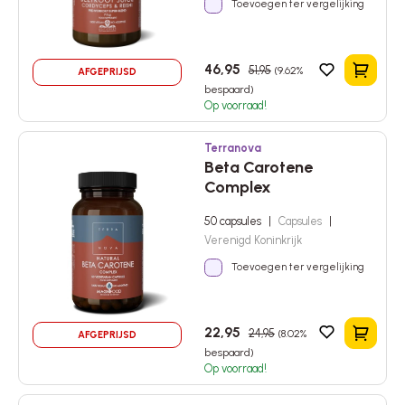
Toevoegen ter vergelijking
46,95
51,95
(9.62%
AFGEPRIJSD
In het 
bespaard)
Op voorraad!
Terranova
Beta Carotene
Complex
50 capsules
|
Capsules
|
Verenigd Koninkrijk
Toevoegen ter vergelijking
22,95
24,95
(8.02%
AFGEPRIJSD
In het 
bespaard)
Op voorraad!