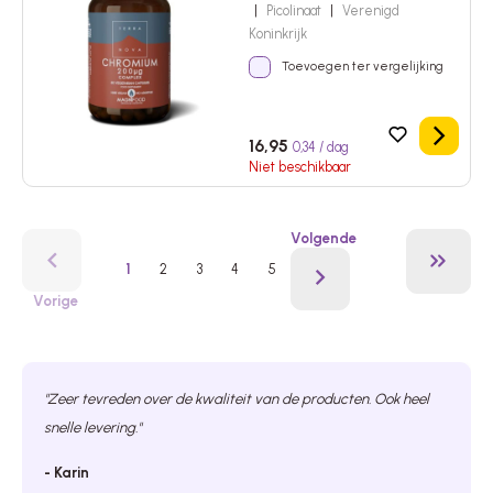
|
Picolinaat
|
Verenigd
Koninkrijk
Toevoegen ter vergelijking
Details
16,95
0,34 / dag
Niet beschikbaar
Volgende
1
2
3
4
5
Vorige
"Zeer tevreden over de kwaliteit van de producten. Ook heel
snelle levering."
- Karin