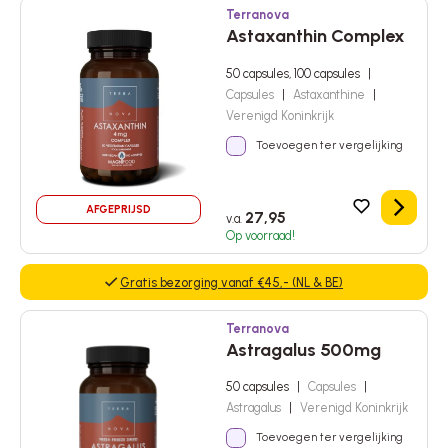
Terranova
Astaxanthin Complex
50 capsules, 100 capsules
|
Capsules
|
Astaxanthine
|
Verenigd Koninkrijk
Toevoegen ter vergelijking
AFGEPRIJSD
Details
27,95
v.a.
Op voorraad!
Gratis bezorging vanaf €45,- (NL & BE)
Terranova
Astragalus 500mg
50 capsules
|
Capsules
|
Astragalus
|
Verenigd Koninkrijk
Toevoegen ter vergelijking