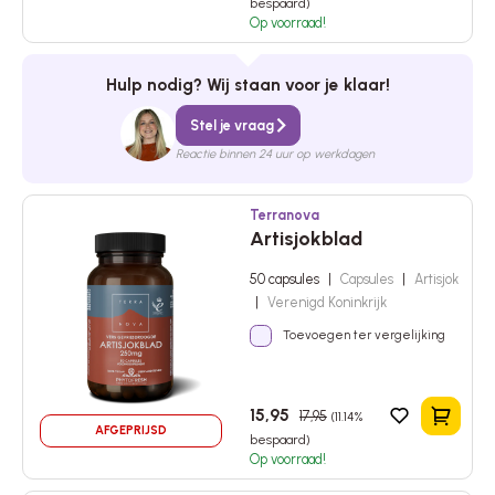
bespaard)
Op voorraad!
Hulp nodig? Wij staan voor je klaar!
Stel je vraag
Reactie binnen 24 uur op werkdagen
Terranova
Artisjokblad
50 capsules
|
Capsules
|
Artisjok
|
Verenigd Koninkrijk
Toevoegen ter vergelijking
15,95
17,95
(11.14%
In het 
AFGEPRIJSD
bespaard)
Op voorraad!