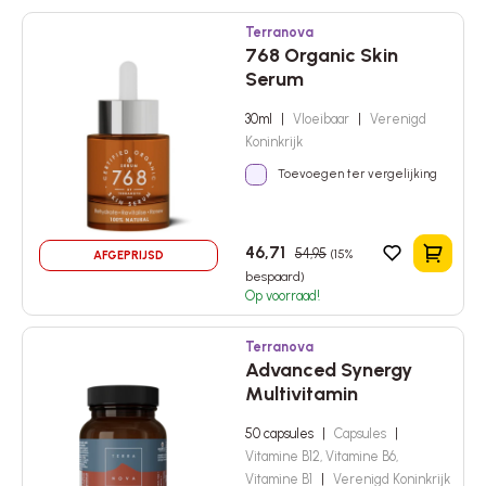
synergetische formules, die ontwikkeld zijn op basis van zowel een
wetenschappelijke als holistische benadering.
Terranova
768 Organic Skin
Serum
30ml
|
Vloeibaar
|
Verenigd
Koninkrijk
Toevoegen ter vergelijking
46,71
54,95
(15%
AFGEPRIJSD
In het 
bespaard)
Op voorraad!
Terranova
Advanced Synergy
Multivitamin
50 capsules
|
Capsules
|
Vitamine B12, Vitamine B6,
Vitamine B1
|
Verenigd Koninkrijk