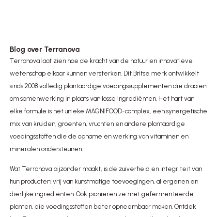
Blog over Terranova
Terranova laat zien hoe de kracht van de natuur en innovatieve
wetenschap elkaar kunnen versterken. Dit Britse merk ontwikkelt
sinds 2008 volledig plantaardige voedingssupplementen die draaien
om samenwerking in plaats van losse ingrediënten. Het hart van
elke formule is het unieke MAGNIFOOD-complex, een synergetische
mix van kruiden, groenten, vruchten en andere plantaardige
voedingsstoffen die de opname en werking van vitaminen en
mineralen ondersteunen.
Wat Terranova bijzonder maakt, is de zuiverheid en integriteit van
hun producten: vrij van kunstmatige toevoegingen, allergenen en
dierlijke ingrediënten. Ook pionieren ze met gefermenteerde
planten, die voedingsstoffen beter opneembaar maken.
Ontdek