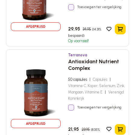
Toevoegen ter vergelijking
AFGEPRIJSD
29,95
34,95
(14.31%
In het 
bespaard)
Op voorraad!
Terranova
Antioxidant Nutrient
Complex
50 capsules
|
Capsules
|
Vitamine C, Koper, Selenium, Zink,
Mangaan, Vitamine E
|
Verenigd
Koninkrijk
Toevoegen ter vergelijking
AFGEPRIJSD
21,95
23,95
(8.35%
In het 