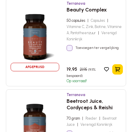
Terranova
Beauty Complex
50 capsules
|
Capsules
|
Vitamine C, Zink, Biotine, Vitamine
A, Pantotheenzuur
|
Verenigd
Koninkrijk
Toevoegen ter vergelijking
AFGEPRIJSD
19,95
21,95
(9.11%
In het 
bespaard)
Op voorraad!
Terranova
Beetroot Juice,
Cordyceps & Reishi
70 gram
|
Poeder
|
Beetroot
Juice
|
Verenigd Koninkrijk