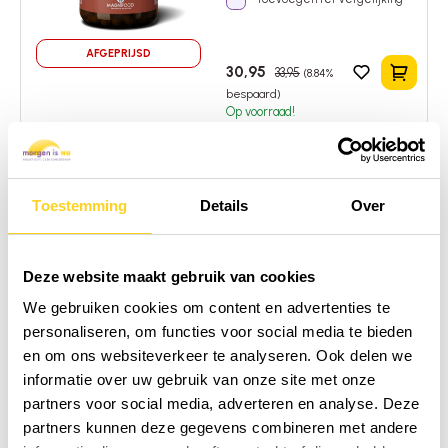
AFGEPRIJSD
30,95
33,95
(8.84%
In het 
bespaard)
Op voorraad!
Terranova
Biotin Complex
Toestemming
Details
Over
100 capsules
|
Capsules
|
Biotine
|
Verenigd Koninkrijk
Toevoegen ter vergelijking
Deze website maakt gebruik van cookies
We gebruiken cookies om content en advertenties te
personaliseren, om functies voor social media te bieden
25,95
26,95
(3.71%
In het 
en om ons websiteverkeer te analyseren. Ook delen we
AFGEPRIJSD
bespaard)
informatie over uw gebruik van onze site met onze
Op voorraad!
partners voor social media, adverteren en analyse. Deze
partners kunnen deze gegevens combineren met andere
Terranova