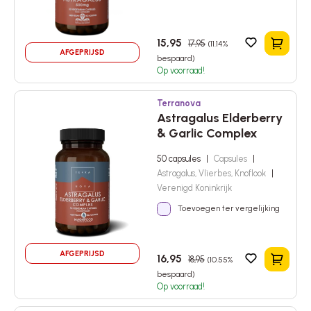
15,95
17,95
(11.14%
In het 
AFGEPRIJSD
bespaard)
Op voorraad!
Terranova
Astragalus Elderberry
& Garlic Complex
50 capsules
|
Capsules
|
Astragalus, Vlierbes, Knoflook
|
Verenigd Koninkrijk
Toevoegen ter vergelijking
AFGEPRIJSD
16,95
18,95
(10.55%
In het 
bespaard)
Op voorraad!