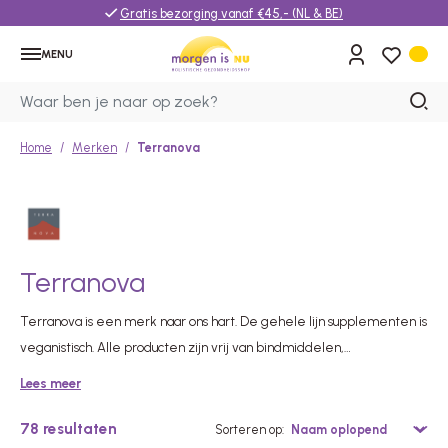
Gratis bezorging vanaf €45,- (NL & BE)
MENU
Home
Merken
Terranova
Terranova
Terranova is een merk naar ons hart. De gehele lijn supplementen is
veganistisch. Alle producten zijn vrij van bindmiddelen,
smaakstoffen, kleurstoffen, vulstoffen of andere additieven. Alle
Lees meer
ingrediënten zijn op duurzame wijze verkregen, met respect voor
de natuur. Maar het meest unieke aan Terranova zijn de
78
resultaten
Sorteren op