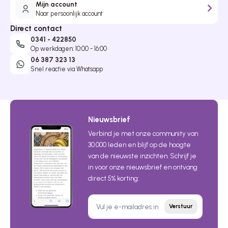
Mijn account
Naar persoonlijk account
Direct contact
0341 - 422850
Op werkdagen: 10:00 - 16:00
06 387 323 13
Snel reactie via Whatsapp
Nieuwsbrief
Verbind je met onze community van
30.000 leden en blijf op de hoogte
van de nieuwste inzichten. Schrijf je
in voor onze nieuwsbrief en ontvang
direct 5% korting:
Verstuur