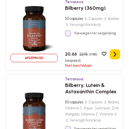
Terranova
Bilberry (360mg)
50 capsules
|
Capsules
|
Bosbes
|
Verenigd Koninkrijk
Toevoegen ter vergelijking
20,66
22,95
(9.98%
Details
AFGEPRIJSD
bespaard)
Niet beschikbaar
Terranova
Bilberry, Lutein &
Astaxanthin Complex
50 capsules
|
Capsules
|
Bosbes,
Vitamine C, Koper, Selenium, Zink,
Mangaan, Vitamine E, Vitamine A
|
Verenigd Koninkrijk
Toevoegen ter vergelijking