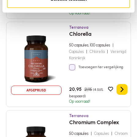
44,95
52,95
(15.11%
AFGEPRIJSD
In het 
bespaard)
Op voorraad!
Terranova
Chlorella
50 capsules, 100 capsules
|
Capsules
|
Chlorella
|
Verenigd
Koninkrijk
Toevoegen ter vergelijking
20,95
21,95
(4.56%
AFGEPRIJSD
Details
bespaard)
Op voorraad!
Terranova
Chromium Complex
50 capsules
|
Capsules
|
Chroom