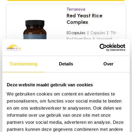
Terranova
Red Yeast Rice
Complex
50 capsules
|
Capsules
|
TN-
Red Yeast Rice
|
Verenigd
Koninkrijk
Toevoegen ter vergelijking
Toestemming
Details
Over
AFGEPRIJSD
48,95
52,95
(7.55%
In het 
bespaard)
Deze website maakt gebruik van cookies
Op voorraad!
We gebruiken cookies om content en advertenties te
personaliseren, om functies voor social media te bieden
Global Healing
Turmeric
en om ons websiteverkeer te analyseren. Ook delen we
informatie over uw gebruik van onze site met onze
60ml
|
Vloeibaar
|
Kurkuma
|
partners voor social media, adverteren en analyse. Deze
Verenigde Staten van Amerika
partners kunnen deze gegevens combineren met andere