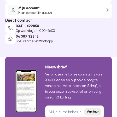
Mijn account
Naar persoonlijk account
Direct contact
0341 - 422850
Op werkdagen: 10:00 - 16:00
06 387 323 13
Snel reactie via Whatsapp
Nieuwsbrief
Verbind je met onze community van
30.000 leden en blijf op de hoogte
van de nieuwste inzichten. Schrijf je
in voor onze nieuwsbrief en ontvang
direct 5% korting:
Verstuur