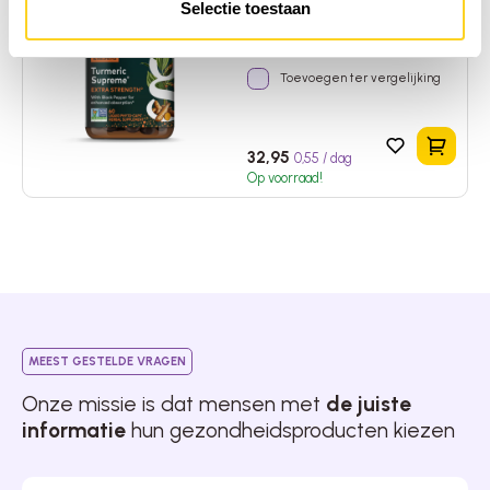
Selectie toestaan
Kurkuma
|
Verenigde Staten van
Amerika
Toevoegen ter vergelijking
In het 
32,95
0,55 / dag
Op voorraad!
MEEST GESTELDE VRAGEN
Onze missie is dat mensen met
de juiste
informatie
hun gezondheidsproducten kiezen