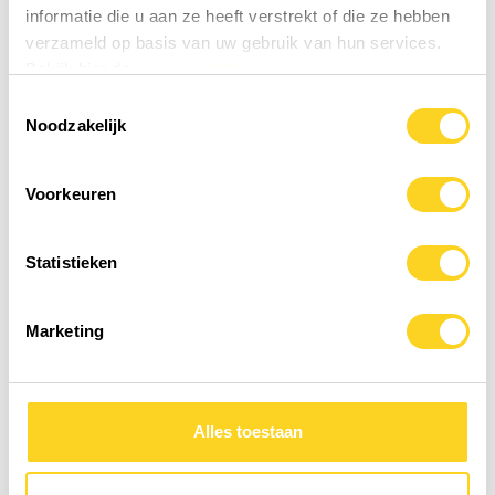
Toevoegen ter vergelijking
informatie die u aan ze heeft verstrekt of die ze hebben
verzameld op basis van uw gebruik van hun services.
Bekijk hier de
cookiemelding
In het 
32,95
1,10 / dag
Toestemmingsselectie
Op voorraad!
Noodzakelijk
KIKI Health
Turmeric Powder
Voorkeuren
150 gram
|
Poeder
|
Kurkuma
|
India
Statistieken
Toevoegen ter vergelijking
Marketing
In het 
12,95
0,43 / dag
Op voorraad!
Alles toestaan
Gaia Herbs
Turmeric Supreme
60 capsules
|
Capsules
|