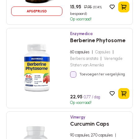
15,95
17,95
(11.14%
In het 
AFGEPRIJSD
bespaard)
Op voorraad!
Enzymedica
Berberine Phytosome
60 capsules
|
Capsules
|
Berberis aristata
|
Verenigde
Staten van Amerika
Toevoegen ter vergelijking
In het 
22,95
0,77 / dag
Op voorraad!
Vimergy
Curcumin Caps
90 capsules, 270 capsules
|