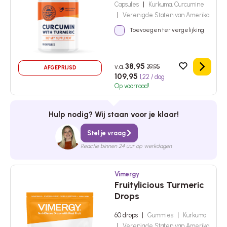
Capsules
|
Kurkuma, Curcumine
|
Verenigde Staten van Amerika
Toevoegen ter vergelijking
38,95
v.a.
39,95
AFGEPRIJSD
Details
109,95
1,22 / dag
Op voorraad!
Hulp nodig? Wij staan voor je klaar!
Stel je vraag
Reactie binnen 24 uur op werkdagen
Vimergy
Fruitylicious Turmeric
Drops
60 drops
|
Gummies
|
Kurkuma
|
Verenigde Staten van Amerika