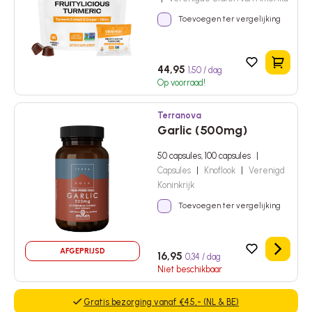
Toevoegen ter vergelijking
In het 
44,95
1,50 / dag
Op voorraad!
Terranova
Garlic (500mg)
50 capsules, 100 capsules
|
Capsules
|
Knoflook
|
Verenigd
Koninkrijk
Toevoegen ter vergelijking
AFGEPRIJSD
Details
16,95
0,34 / dag
Niet beschikbaar
Gratis bezorging vanaf €45,- (NL & BE)