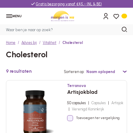
Gratis bezorging vanaf €45,- (NL & BE)
MENU
Home
Advies bij
Vitaliteit
Cholesterol
Cholesterol
9
resultaten
Sorteren op
Terranova
Artisjokblad
50 capsules
|
Capsules
|
Artisjok
|
Verenigd Koninkrijk
Toevoegen ter vergelijking