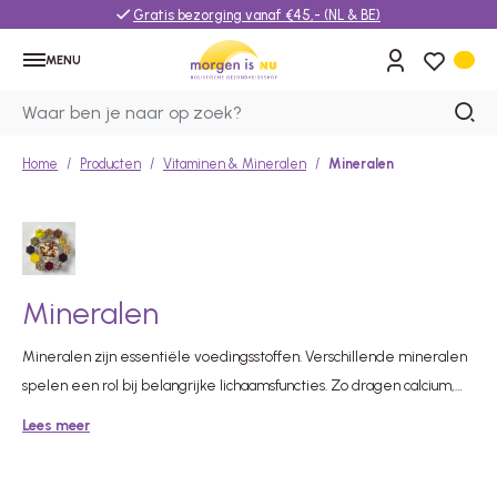
Gratis bezorging vanaf €45,- (NL & BE)
MENU
Home
Producten
Vitaminen & Mineralen
Mineralen
Mineralen
Mineralen zijn essentiële voedingsstoffen. Verschillende mineralen
spelen een rol bij belangrijke lichaamsfuncties. Zo dragen calcium,
magnesium en zink bij aan de instandhouding van normale botten.
Lees meer
IJzer en magnesium ondersteunen een normaal energieleverend
metabolisme, terwijl magnesium bijdraagt aan de werking van het