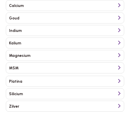
zenuwstelsel. Daarnaast dragen onder andere ijzer, zink en
Calcium
selenium bij aan de normale werking van het immuunsysteem.
Benieuwd naar de mineralen die wij aanbieden? Lees op deze
Goud
pagina meer over mineralen.
Indium
Kalium
Magnesium
MSM
Platina
Silicium
Zilver