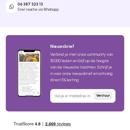
06 387 323 13
Snel reactie via Whatsapp
Nieuwsbrief
Verbind je met onze community van
30.000 leden en blijf op de hoogte
van de nieuwste inzichten. Schrijf je
in voor onze nieuwsbrief en ontvang
direct 5% korting:
Verstuur