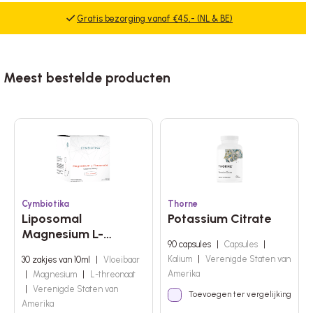
Gratis bezorging vanaf €45,- (NL & BE)
Meest bestelde producten
Cymbiotika
Thorne
Liposomal
Potassium Citrate
Magnesium L-
90 capsules
|
Capsules
|
Threonate
Kalium
|
Verenigde Staten van
30 zakjes van 10ml
|
Vloeibaar
Amerika
|
Magnesium
|
L-threonaat
|
Verenigde Staten van
Toevoegen ter vergelijking
Amerika