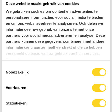
Magnesium is een onmisbare schakel in talloze biologische
Deze website maakt gebruik van cookies
processen in ons lichaam en de natuur. Het speelt een rol bij de
We gebruiken cookies om content en advertenties te
celwerking, ondersteunt sterke spieren, vermindert vermoeidheid,
personaliseren, om functies voor social media te bieden
en zorgt voor een goed functionerend zenuwstelsel. Maar daar
en om ons websiteverkeer te analyseren. Ook delen we
houdt het niet op. Magnesium helpt ook bij de opbouw van
informatie over uw gebruik van onze site met onze
lichaamseiwitten, het handhaven van de water- en
partners voor social media, adverteren en analyse. Deze
mineralenbalans, en de energieproductie uit voeding.
partners kunnen deze gegevens combineren met andere
informatie die u aan ze heeft verstrekt of die ze hebben
In deze blog ontdek je alles over de bronnen van magnesium, de
verzameld op basis van uw gebruik van hun services.
balans met andere essentiële stoffen zoals calcium, vitamine D en
Bekijk hier de
cookiemelding
K2, en waarom magnesiumsuppletie zo belangrijk is. Lees verder en
Toestemmingsselectie
laat je verrassen door de veelzijdigheid van dit krachtige mineraal!
Noodzakelijk
Voorkeuren
BLOG
Statistieken
Lees Blog over Magnesium