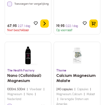
Toevoegen ter vergelijking
het winkelmandje
Details
In het 
67,95
19,95
2,27 / dag
0,22 / dag
Niet beschikbaar
Op voorraad!
The Health Factory
Thorne
Nano (Colloïdaal)
Calcium Magnesium
Magnesium
Malate
1000ml, 500ml
|
Vloeibaar
|
240 capsules
|
Capsules
|
Magnesium
|
Nano
|
Magnesium, Calcium
|
Malaat
Nederland
|
Verenigde Staten van
Amerika