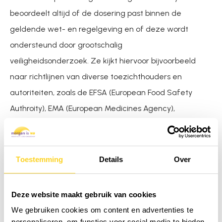
beoordeelt altijd of de dosering past binnen de
geldende wet- en regelgeving en of deze wordt
ondersteund door grootschalig
veiligheidsonderzoek. Ze kijkt hiervoor bijvoorbeeld
naar richtlijnen van diverse toezichthouders en
autoriteiten, zoals de EFSA (European Food Safety
Authroity), EMA (European Medicines Agency),
Gezondheidsraad en wetenschappelijke bronnen.
Alleen ingrediënten die veilig zijn in gebruik én
functioneel zijn toegepast, komen in aanmerking.
Toestemming
Details
Over
3. Omgaan met GMO’s en allergenen
We kiezen altijd voor ingrediënten die GMO-vrij
Deze website maakt gebruik van cookies
zijn. Daarnaast geven we waar mogelijk de
We gebruiken cookies om content en advertenties te
personaliseren, om functies voor social media te bieden