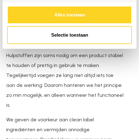
tijdens het extractie- of productieproces. Daarmee
gaan we verder dan wettelijk verplicht is. Zo weet
Alles toestaan
jij precies wat je gebruikt en kun je een bewuste
keuze maken.
Selectie toestaan
4. Hulpstoffen: alleen wat echt nodig is
Hulpstoffen zijn soms nodig om een product stabiel
te houden of prettig in gebruik te maken.
Tegelijkertijd voegen ze lang niet altijd iets toe
aan de werking. Daarom hanteren we het principe:
zo min mogelijk, en alleen wanneer het functioneel
is.
We geven de voorkeur aan clean label
ingrediënten en vermijden onnodige