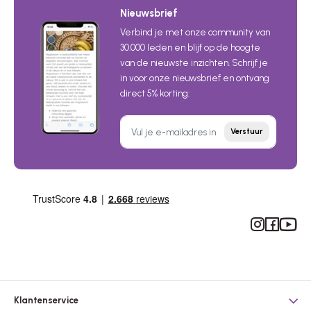
Nieuwsbrief
Verbind je met onze community van
30.000 leden en blijf op de hoogte
van de nieuwste inzichten. Schrijf je
in voor onze nieuwsbrief en ontvang
direct 5% korting:
Verstuur
Instagram
Facebook
YouTub
Klantenservice