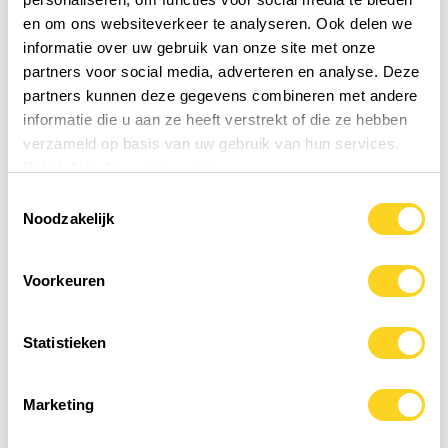
voorkeur aan producten die vrij zijn van verborgen
en om ons websiteverkeer te analyseren. Ook delen we
allergenen en geschikt zijn voor vegetariërs of
informatie over uw gebruik van onze site met onze
veganisten.
partners voor social media, adverteren en analyse. Deze
partners kunnen deze gegevens combineren met andere
Dat is niet in alle gevallen haalbaar. Sommige
informatie die u aan ze heeft verstrekt of die ze hebben
verzameld op basis van uw gebruik van hun services.
hoogwaardige grondstoffen worden bijvoorbeeld
Bekijk hier de
cookiemelding
gewonnen met behulp van een allergeen, zoals
Toestemmingsselectie
soja (bij natto), melk (bij het extractieproces van
Noodzakelijk
ashwagandha KSM-66) of mosterd (als basis voor
plantaardige glycerine).
Voorkeuren
In zulke gevallen vinden wij transparantie
Statistieken
essentieel. Wij vermelden deze allergenen altijd
duidelijk, ook wanneer ze niet als eindingrediënt in
Marketing
het product aanwezig zijn, maar wel zijn gebruikt